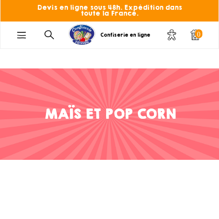
Devis en ligne sous 48h. Expédition dans
toute la France.
0
Confiserie en ligne
MAÏS ET POP CORN