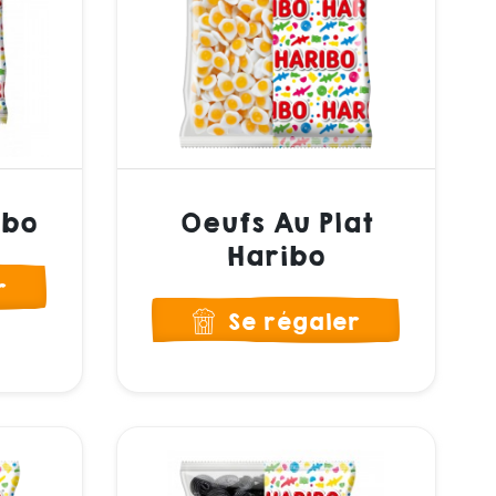
ibo
Oeufs Au Plat
Haribo
r
Se régaler