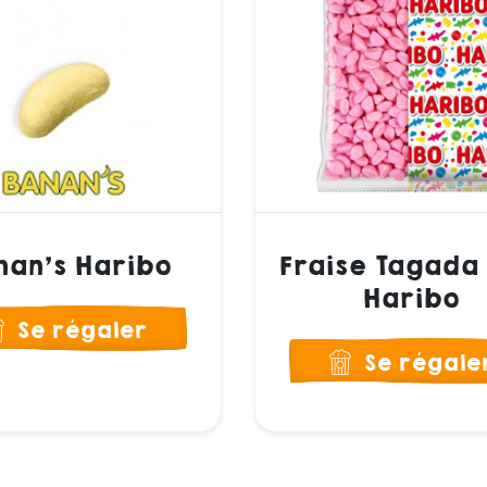
nan's Haribo
Fraise Tagada 
Haribo
Se régaler
Se régale