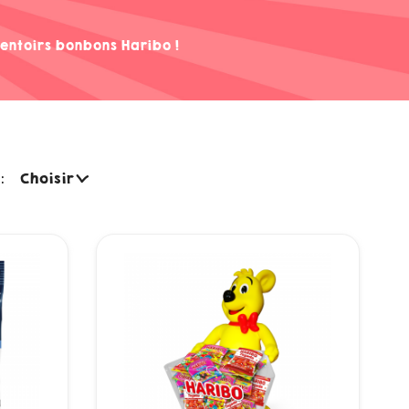
sentoirs bonbons Haribo !
:
Choisir