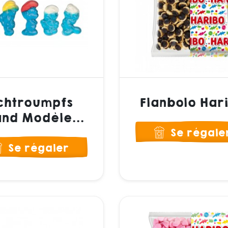
chtroumpfs
Flanbolo Har
nd Modèle...
Se régale
Se régaler