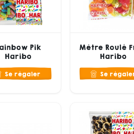
ainbow Pik
Mètre Roulé F
Haribo
Haribo
Se régaler
Se régale