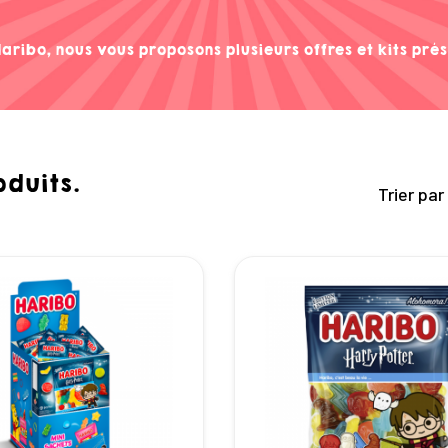
aribo, nous vous proposons plusieurs offres et kits pré
oduits.
Trier par 