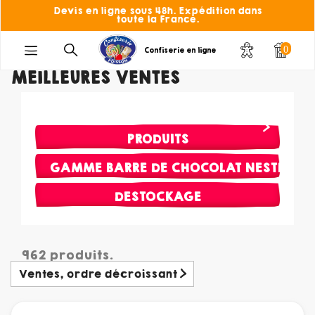
Devis en ligne sous 48h. Expédition dans
toute la France.
0
Confiserie en ligne
MEILLEURES VENTES
PRODUITS
GAMME BARRE DE CHOCOLAT NESTLE
DESTOCKAGE
962 produits.
Ventes, ordre décroissant