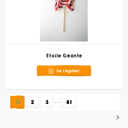
Etoile Géante
Se régaler
1
…
2
3
81