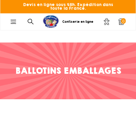
Devis en ligne sous 48h. Expédition dans
toute la France.
0
Confiserie en ligne
BALLOTINS EMBALLAGES