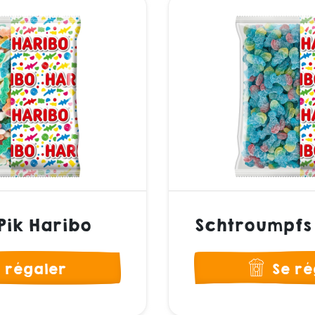
Pik Haribo
Schtroumpfs 
 régaler
Se ré