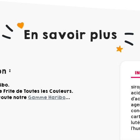
En savoir plus
n :
IN
ibo.
siro
 Frite de Toutes les Couleurs.
acid
toute notre
Gamme Haribo
...
d'ac
age
conc
car
luté
l'hu