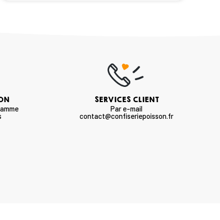
SON
SERVICES CLIENT
 gamme
Par e-mail
s
contact@confiseriepoisson.fr