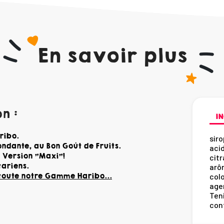
En savoir plus
n :
IN
ribo.
siro
ndante, au Bon Goût de Fruits.
acid
 Version "Maxi"!
cit
ariens.
arôm
 toute notre Gamme Haribo...
col
agen
Teni
cont