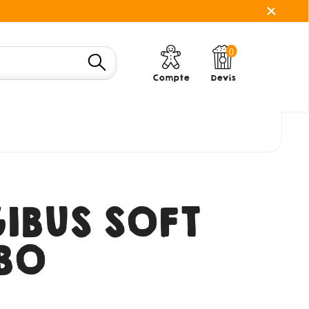
0
Compte
Devis
IBUS SOFT
BO