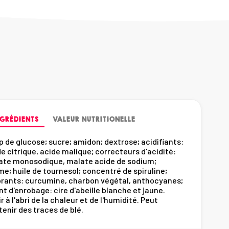
GRÉDIENTS
VALEUR NUTRITIONELLE
p de glucose; sucre; amidon; dextrose; acidifiants:
e citrique, acide malique; correcteurs d'acidité:
rate monosodique, malate acide de sodium;
e; huile de tournesol; concentré de spiruline;
orants: curcumine, charbon végétal, anthocyanes;
t d'enrobage: cire d'abeille blanche et jaune.
r à l'abri de la chaleur et de l'humidité. Peut
enir des traces de blé.