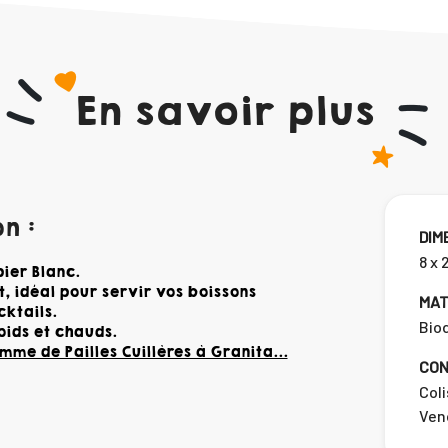
En savoir plus
n :
DIM
8 x 
ier Blanc.
, idéal pour servir vos boissons
MAT
cktails.
Bio
oids et chauds.
me de Pailles Cuillères à Granita...
CON
Coli
Vend