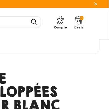
0
Compte
Devis
E
LOPPÉES
ER BLANC