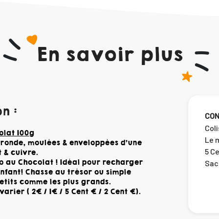
En savoir plus
n :
CON
Coli
olat 100g
Le m
 ronde, moulées & enveloppées d'une
5 Ce
 & cuivre.
o au Chocolat ! Idéal pour recharger
Sac
enfant! Chasse au trésor ou simple
petits comme les plus grands.
rier ( 2€ / 1€ / 5 Cent € / 2 Cent €).