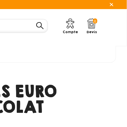
0
Compte
Devis
ES EURO
OLAT