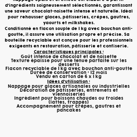
d'ingrédients soigneusement sélectionnés, garantissant
une saveur chocolat-noisette intense et naturelle. Idéal
pour rehausser glaces, pâtisseries, crêpes, gaufres,
yaourts et milkshakes.
Conditionné en flacon souple de 1 kg avec bouchon anti-
goutte, il assure une utilisation propre et précise. Sa
bouteille recyclable est conçue pour les professionnels
exigeants en restauration, pâtisserie et confiserie.
Caractéristiques principales :
Goût intense de chocolat et de noisette
Texture épaisse pour une tenue parfaite sur les
desserts
Flacon recyclable de 1 kg avec bouchon anti-goutte
Durée de conservation : 12 mois
Vendu en carton de 6 x 1 kg
Idées d’utilisation :
Nappage pour glaces artisanales ou industrielles
Décoration de pâtisseries, entremets et
viennoiseries
Ingrédient pour boissons chaudes ou froides
(lattes, frappés)
Accompagnement pour crêpes, gaufres et
pancakes