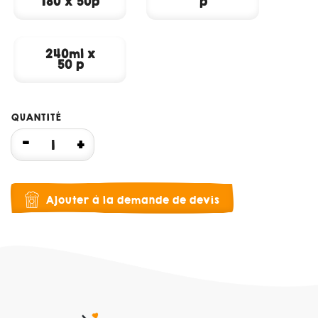
180 x 50p
p
240ml x
50 p
QUANTITÉ
Ajouter à la demande de devis