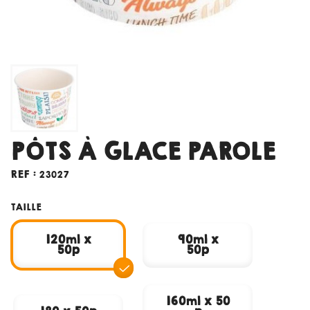
PÔTS À GLACE PAROLE
REF :
23027
TAILLE
120ml x
90ml x
50p
50p
160ml x 50