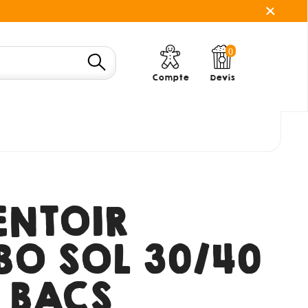
0
Compte
Devis
ENTOIR
BO SOL 30/40
6 BACS