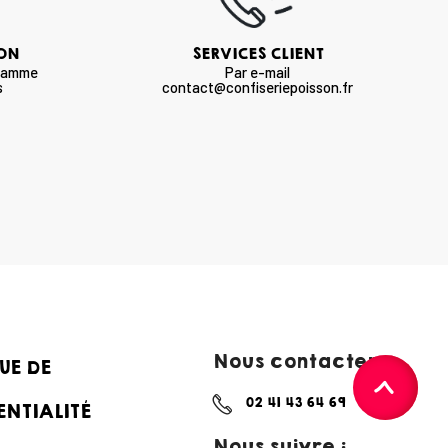
SON
SERVICES CLIENT
 gamme
Par e-mail
s
contact@confiseriepoisson.fr
Nous contacter :
UE DE
02 41 43 64 69
ENTIALITÉ
Nous suivre :