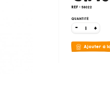
REF :
58022
QUANTITÉ
Ajouter à 