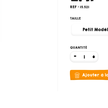
REF :
15.521
TAILLE
Petit Modè
QUANTITÉ
Ajouter à 