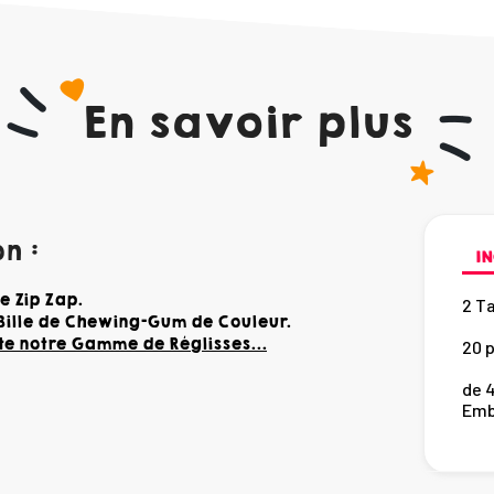
En savoir plus
n :
IN
e Zip Zap.
2 Ta
 Bille de Chewing-Gum de Couleur.
* G
te notre Gamme de Réglisses...
20 
* P
de 
Emb