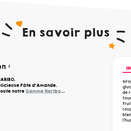
En savoir plus
n :
IN
ARIBO.
siro
élicieuse Pâte d'Amande.
gluc
toute notre
Gamme Haribo
...
de r
tour
frui
roug
blan
l'hu