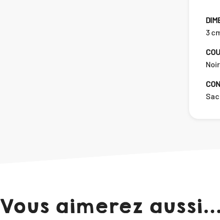
DIM
3 cm
COU
Noir
CON
Sac
Vous aimerez aussi..