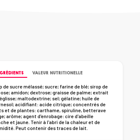
GRÉDIENTS
VALEUR NUTRITIONELLE
p de sucre mélassé; sucre; farine de blé; sirop de
ose; amidon; dextrose; graisse de palme; extrait
églisse; maltodextrine; sel; gélatine; huile de
nesol; acidifiant: acide citrique; concentrés de
ts et de plantes: carthame, spiruline, betterave
e; arôme; agent d'enrobage: cire d'abeille
che et jaune. Tenir à l'abri de la chaleur et de
midité. Peut contenir des traces de lait.