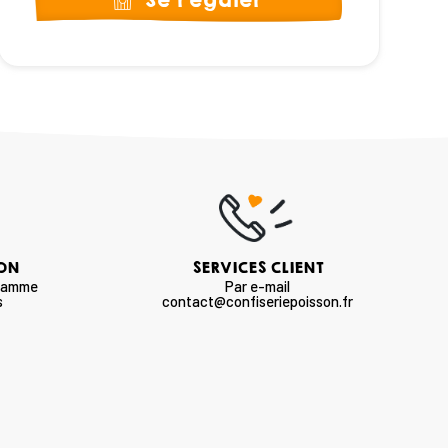
Se régaler
SON
SERVICES CLIENT
 gamme
Par e-mail
s
contact@confiseriepoisson.fr