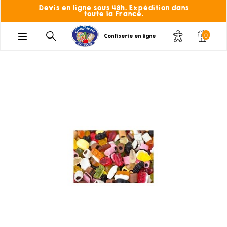
Devis en ligne sous 48h. Expédition dans
toute la France.
0
Confiserie en ligne