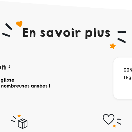
En savoir plus
n :
CON
1 kg
églisse
e nombreuses années !