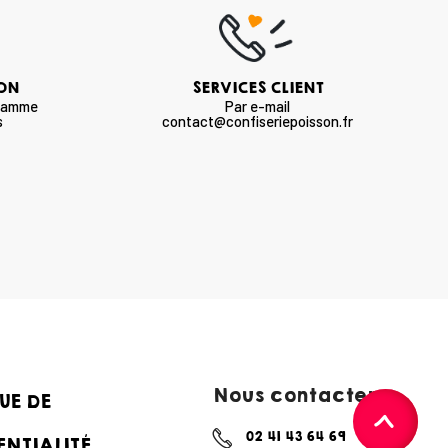
SON
SERVICES CLIENT
 gamme
Par e-mail
s
contact@confiseriepoisson.fr
Nous contacter :
UE DE
02 41 43 64 69
ENTIALITÉ