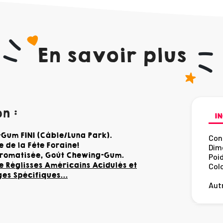
En savoir plus
n :
IN
Gum FINI (Câble/Luna Park).
Con
 de la Fête Foraine!
Dim
 aromatisée, Goût Chewing-Gum.
Poid
 Réglisses Américains Acidulés et
Colo
ges Spécifiques...
Cou
Autr