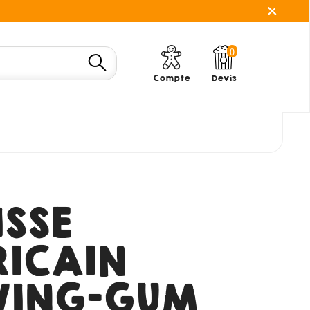
0
Compte
Devis
ISSE
ICAIN
WING-GUM