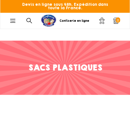
Devis en ligne sous 48h. Expédition dans
toute la France.
0
Confiserie en ligne
SACS PLASTIQUES