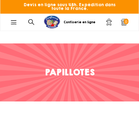
Devis en ligne sous 48h. Expédition dans
toute la France.
0
Confiserie en ligne
PAPILLOTES