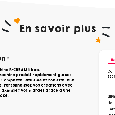
En savoir plus
n :
IN
hine B-CREAM 1 bac.
Cont
 machine produit rapidement glaces
tec
 Compacte, intuitive et robuste, elle
s. Personnalisez vos créations avec
t maximiser vos marges grâce à une
cace.
DIM
Hau
Lar
Pro