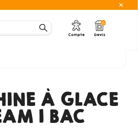
0
Compte
Devis
INE À GLACE
EAM 1 BAC