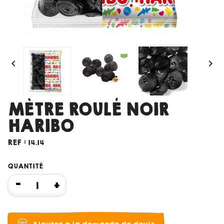


MÈTRE ROULÉ NOIR
HARIBO
REF :
14.14
QUANTITÉ