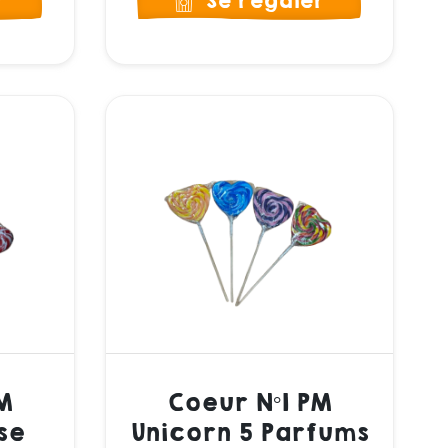
r
Se régaler
M
Coeur N°1 PM
se
Unicorn 5 Parfums