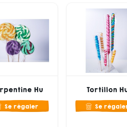
rpentine Hu
Tortillon H
Se régaler
Se régale