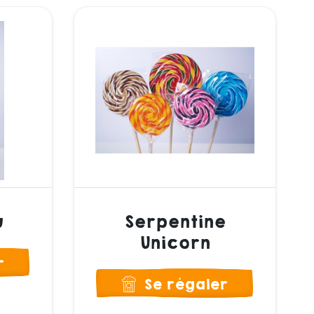
u
Serpentine
Unicorn
r
Se régaler