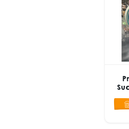
P
Suc