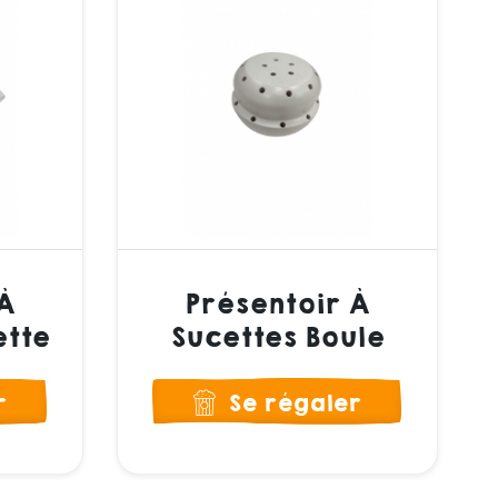
À
Présentoir À
ette
Sucettes Boule
r
Se régaler