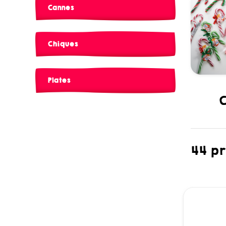
Cannes
Chiques
Plates
44 pr