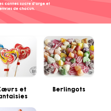
des cannes sucre d'orge et
envies de chacun.
et
berlingots
antaisies