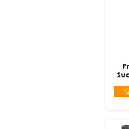
P
Suc