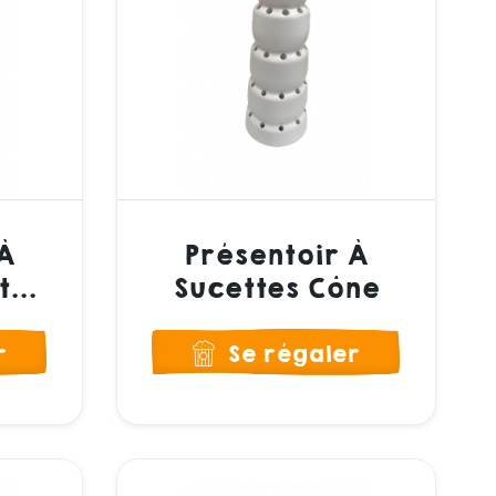
À
Présentoir À
...
Sucettes Cône
r
Se régaler