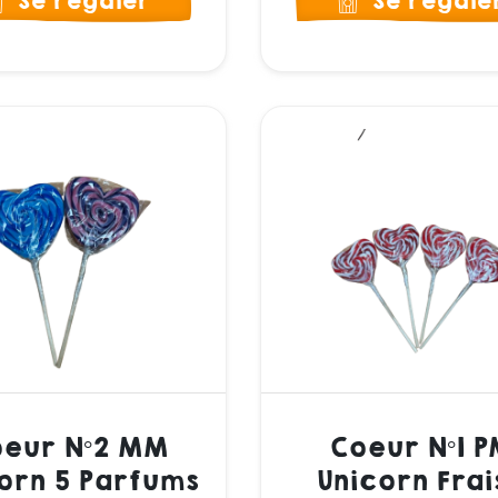
Se régaler
Se régale
eur N°2 MM
Coeur N°1 P
orn 5 Parfums
Unicorn Frai