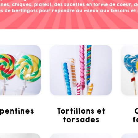
aines, chiques, plates), des sucettes en forme de coeur, 
es de berlingots pour répondre au mieux aux besoins et 
rpentines
tortillons et
cœurs 
torsades
f