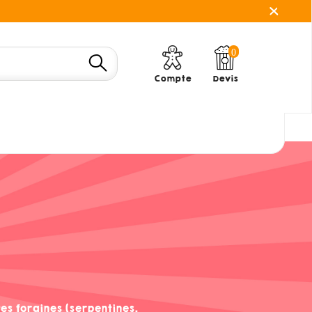
0
Compte
Devis
s foraines (serpentines,