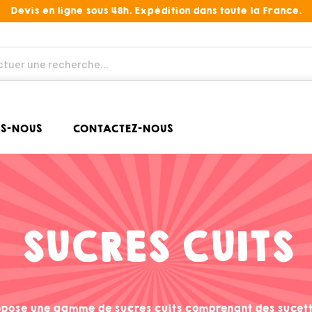
Devis en ligne sous 48h. Expédition dans toute la France.
S-NOUS
CONTACTEZ-NOUS
SUCRES CUITS
ropose une gamme de sucres cuits comprenant des sucette