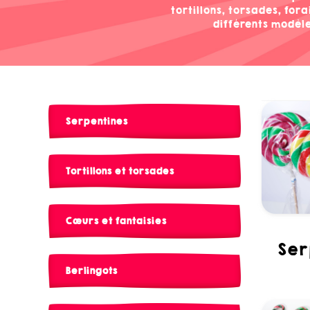
tortillons, torsades, for
différents modèl
Serpentines
Tortillons et torsades
Cœurs et fantaisies
se
Berlingots