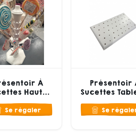
résentoir À
Présentoir 
ettes Haut...
Sucettes Tabl
Se régaler
Se régale