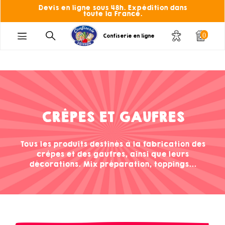
Devis en ligne sous 48h. Expédition dans
toute la France.
0
Confiserie en ligne
CRÊPES ET GAUFRES
Tous les produits destinés à la fabrication des
crêpes et des gaufres, ainsi que leurs
décorations. Mix préparation, toppings...